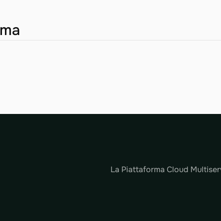
orma
La Piattaforma Cloud Multiserv